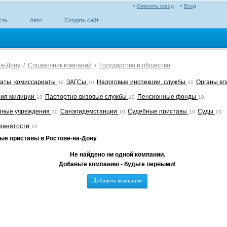
Сменить город
Вход
сть
Авто
Создать сайт
на-Дону
/
Справочник компаний
/
Государство и общество
аты, комиссариаты
ЗАГСы
Налоговые инспекции, службы
Органы вл
10
10
10
ния милиции
Паспортно-визовые службы
Пенсионные фонды
10
10
10
зные учреждения
Санэпидемстанции
Судебные приставы
Суды
10
10
10
10
занятости
10
ые приставы в Ростове-на-Дону
Не найдено ни одной компании.
Добавьте компанию - будьте первыми!
Добавить компанию